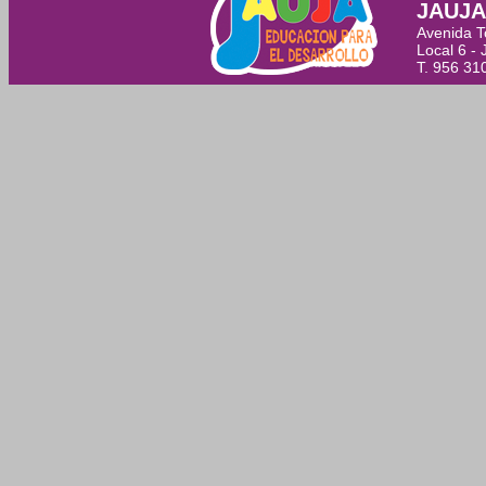
JAUJA 
Avenida T
Local 6 - 
T. 956 31