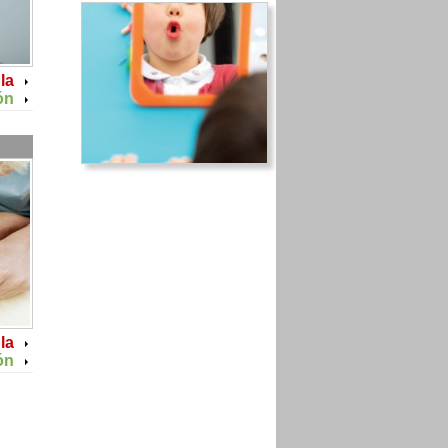
la
ón
la
ón