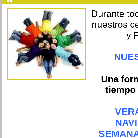
Durante to
nuestros ce
y 
NUE
Una form
tiempo 
VER
NAV
SEMANA