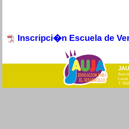
Inscripci�n Escuela de Ve
JAU
Aveni
Local 
T. 95